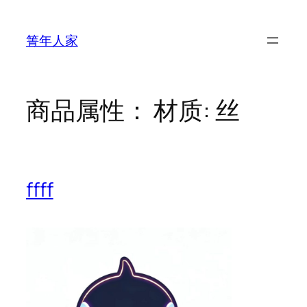
跳
至
箐年人家
内
容
商品属性：
材质: 丝
ffff